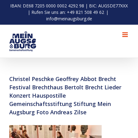
Zum
IBAN: DE68 7205 0000 0002 4292 98 | BIC: AUGSDE77XXX
Inhalt
| Rufen Sie uns an: +49 821 508 49 62
|
springen
info@meinaugsburg.de
Christel Peschke Geoffrey Abbot Brecht
Festival Brechthaus Bertolt Brecht Lieder
Konzert Hauspostille
Gemeinschaftsstiftung Stiftung Mein
Augsburg Foto Andreas Zilse