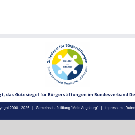
gt, das Gütesiegel für Bürgerstiftungen im Bundesverband De
right 2000 -
2026 | Gemeinschaftstiftung "Mein Augsburg" |
Impressum
|
Daten