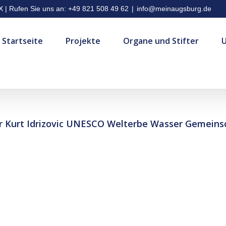
| Rufen Sie uns an: +49 821 508 49 62
|
info@meinaugsburg.de
Startseite
Projekte
Organe und Stifter
zer Kurt Idrizovic UNESCO Welterbe Wasser Gemein