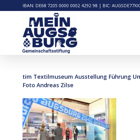
Zum
IBAN: DE68 7205 0000 0002 4292 98 | BIC: AUGSDE77XXX 
Inhalt
springen
tim Textilmuseum Ausstellung Führung Um
Foto Andreas Zilse