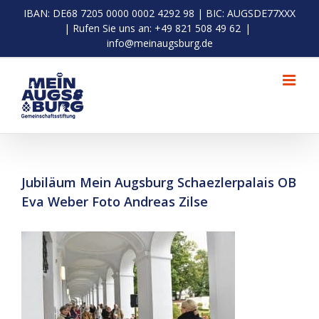
Zum
IBAN: DE68 7205 0000 0002 4292 98 | BIC: AUGSDE77XXX
Inhalt
| Rufen Sie uns an: +49 821 508 49 62
|
springen
info@meinaugsburg.de
Jubiläum Mein Augsburg Schaezlerpalais OB
Eva Weber Foto Andreas Zilse