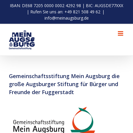
Zum
IBAN: DE68 7205 0000 0002 4292 98 | BIC: AUGSDE77XXX
Inhalt
| Rufen Sie uns an: +49 821 508 49 62
|
springen
info@meinaugsburg.de
Gemeinschaftsstiftung Mein Augsburg die
große Augsburger Stiftung für Bürger und
Freunde der Fuggerstadt