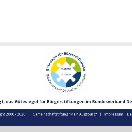
gt, das Gütesiegel für Bürgerstiftungen im Bundesverband De
ght 2000 -
2026 | Gemeinschaftstiftung "Mein Augsburg" |
Impressum
|
Da