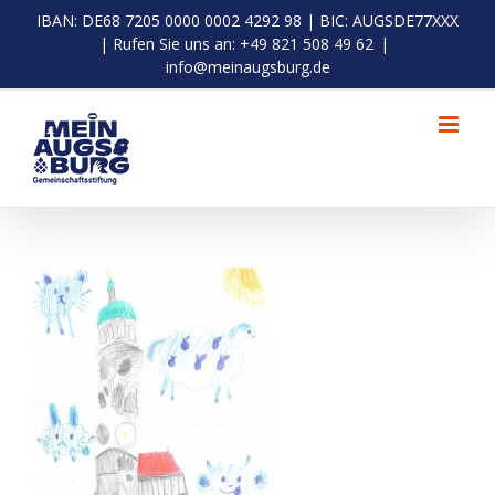
Zum
IBAN: DE68 7205 0000 0002 4292 98 | BIC: AUGSDE77XXX
Inhalt
| Rufen Sie uns an: +49 821 508 49 62
|
springen
info@meinaugsburg.de