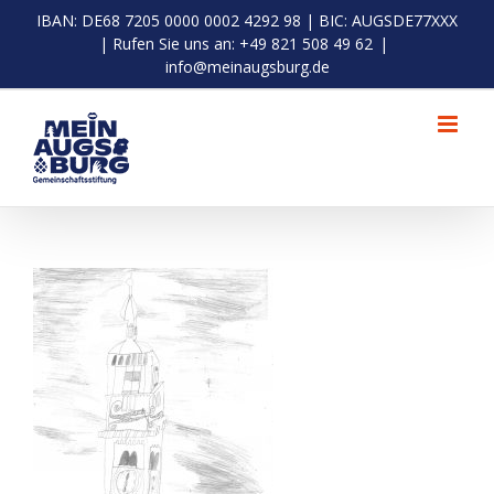
Zum
IBAN: DE68 7205 0000 0002 4292 98 | BIC: AUGSDE77XXX
Inhalt
| Rufen Sie uns an: +49 821 508 49 62
|
springen
info@meinaugsburg.de