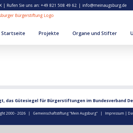
| Rufen Sie uns an: +49 821 508 49 62
|
info@meinaugsburg.de
Startseite
Projekte
Organe und Stifter
gt, das Gütesiegel für Bürgerstiftungen im Bundesverband De
ght 2000 -
2026 | Gemeinschaftstiftung "Mein Augsburg" |
Impressum
|
Da