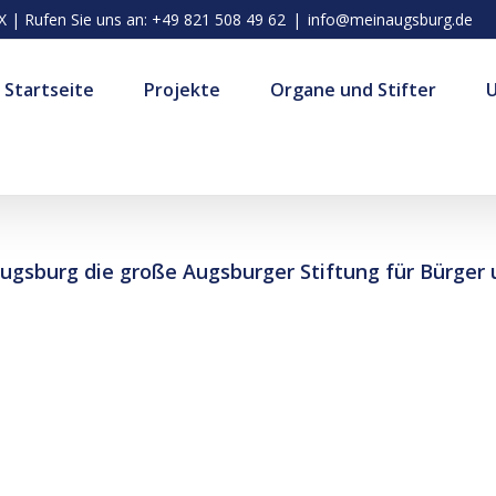
| Rufen Sie uns an: +49 821 508 49 62
|
info@meinaugsburg.de
Startseite
Projekte
Organe und Stifter
ugsburg die große Augsburger Stiftung für Bürger