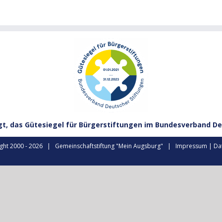
gt, das Gütesiegel für Bürgerstiftungen im Bundesverband De
ght 2000 -
2026 | Gemeinschaftstiftung "Mein Augsburg" |
Impressum
|
Da