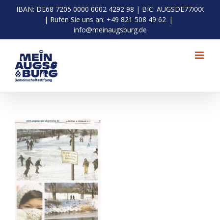
Zum
IBAN: DE68 7205 0000 0002 4292 98 | BIC: AUGSDE77XXX
Inhalt
| Rufen Sie uns an: +49 821 508 49 62
|
springen
info@meinaugsburg.de