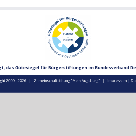
gt, das Gütesiegel für Bürgerstiftungen im Bundesverband De
ght 2000 -
2026 | Gemeinschaftstiftung "Mein Augsburg" |
Impressum
|
Da